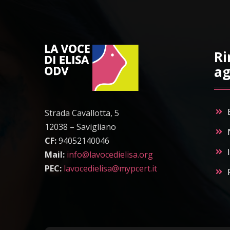
Ri
ag
Strada Cavallotta, 5
12038 – Savigliano
CF:
94052140046
Mail:
info@lavocedielisa.org
PEC:
lavocedielisa@mypcert.it